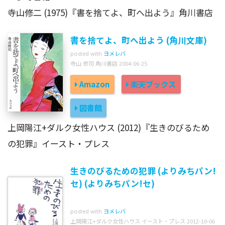
寺山修二 (1975)『書を捨てよ、町へ出よう』角川書店
書を捨てよ、町へ出よう (角川文庫)
posted with
ヨメレバ
寺山 修司 角川書店 2004-06-25
Amazon
楽天ブックス
図書館
上岡陽江+ダルク女性ハウス (2012)『生きのびるため
の犯罪』イースト・プレス
生きのびるための犯罪 (よりみちパン!
セ) (よりみちパン!セ)
posted with
ヨメレバ
上岡陽江+ダルク女性ハウス イースト・プレス 2012-10-06