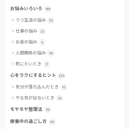
お悩みいろいろ
188
うつ生活の悩み
33
仕事の悩み
22
お金の悩み
6
人間関係の悩み
38
死にたいとき
17
心をラクにするヒント
229
気分が落ち込んだとき
10
やる気が出ないとき
26
モヤモヤ整理法
35
療養中の過ごし方
80