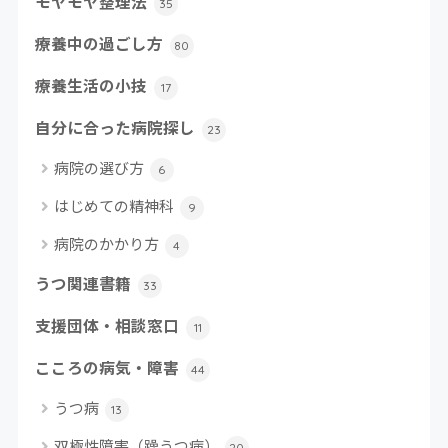
モヤモヤ整理法
35
療養中の過ごし方
80
療養生活の小技
17
自分に合った病院探し
23
病院の選び方
6
はじめての精神科
9
病院のかかり方
4
うつ関連書籍
33
支援団体・相談窓口
11
こころの病気・障害
44
うつ病
13
双極性障害（躁うつ病）
20