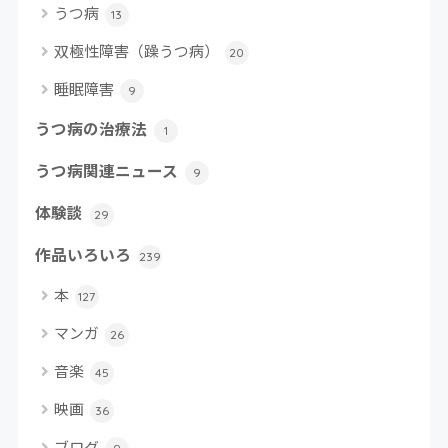
うつ病
13
双極性障害（躁うつ病）
20
睡眠障害
9
うつ病の治療法
1
うつ病関連ニュース
9
体験談
29
作品いろいろ
239
本
127
マンガ
26
音楽
45
映画
36
ブログ