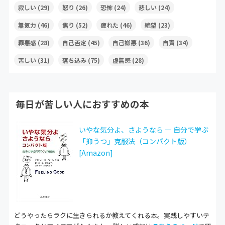
寂しい
(29)
怒り
(26)
恐怖
(24)
悲しい
(24)
無気力
(46)
焦り
(52)
疲れた
(46)
絶望
(23)
罪悪感
(28)
自己否定
(45)
自己嫌悪
(36)
自責
(34)
苦しい
(31)
落ち込み
(75)
虚無感
(28)
毎日が苦しい人におすすめの本
いやな気分よ、さようなら ― 自分で学ぶ
「抑うつ」克服法（コンパクト版）
[Amazon]
どうやったらラクに生きられるか教えてくれる本。実践しやすいテ