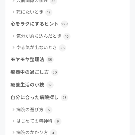
人間関係の悩み
38
死にたいとき
17
心をラクにするヒント
229
気分が落ち込んだとき
10
やる気が出ないとき
26
モヤモヤ整理法
35
療養中の過ごし方
80
療養生活の小技
17
自分に合った病院探し
23
病院の選び方
6
はじめての精神科
9
病院のかかり方
4