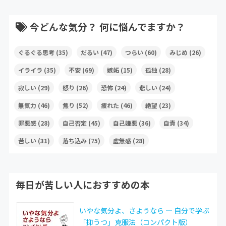
今どんな気分？ 何に悩んでますか？
ぐるぐる思考
(35)
だるい
(47)
つらい
(60)
みじめ
(26)
イライラ
(35)
不安
(69)
嫉妬
(15)
孤独
(28)
寂しい
(29)
怒り
(26)
恐怖
(24)
悲しい
(24)
無気力
(46)
焦り
(52)
疲れた
(46)
絶望
(23)
罪悪感
(28)
自己否定
(45)
自己嫌悪
(36)
自責
(34)
苦しい
(31)
落ち込み
(75)
虚無感
(28)
毎日が苦しい人におすすめの本
いやな気分よ、さようなら ― 自分で学ぶ
「抑うつ」克服法（コンパクト版）