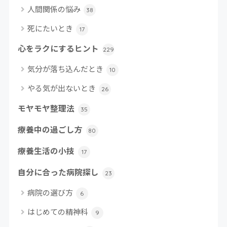
人間関係の悩み
38
死にたいとき
17
心をラクにするヒント
229
気分が落ち込んだとき
10
やる気が出ないとき
26
モヤモヤ整理法
35
療養中の過ごし方
80
療養生活の小技
17
自分に合った病院探し
23
病院の選び方
6
はじめての精神科
9