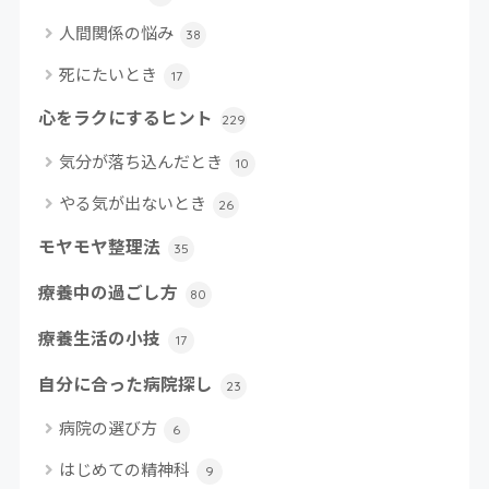
人間関係の悩み
38
死にたいとき
17
心をラクにするヒント
229
気分が落ち込んだとき
10
やる気が出ないとき
26
モヤモヤ整理法
35
療養中の過ごし方
80
療養生活の小技
17
自分に合った病院探し
23
病院の選び方
6
はじめての精神科
9