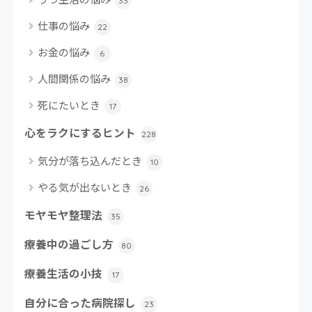
33
仕事の悩み
22
お金の悩み
6
人間関係の悩み
38
死にたいとき
17
心をラクにするヒント
228
気分が落ち込んだとき
10
やる気が出ないとき
26
モヤモヤ整理法
35
療養中の過ごし方
80
療養生活の小技
17
自分に合った病院探し
23