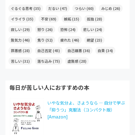
ぐるぐる思考
(35)
だるい
(47)
つらい
(60)
みじめ
(26)
イライラ
(35)
不安
(69)
嫉妬
(15)
孤独
(28)
寂しい
(29)
怒り
(26)
恐怖
(24)
悲しい
(24)
無気力
(46)
焦り
(52)
疲れた
(46)
絶望
(23)
罪悪感
(28)
自己否定
(45)
自己嫌悪
(36)
自責
(34)
苦しい
(31)
落ち込み
(75)
虚無感
(28)
毎日が苦しい人におすすめの本
いやな気分よ、さようなら ― 自分で学ぶ
「抑うつ」克服法（コンパクト版）
[Amazon]