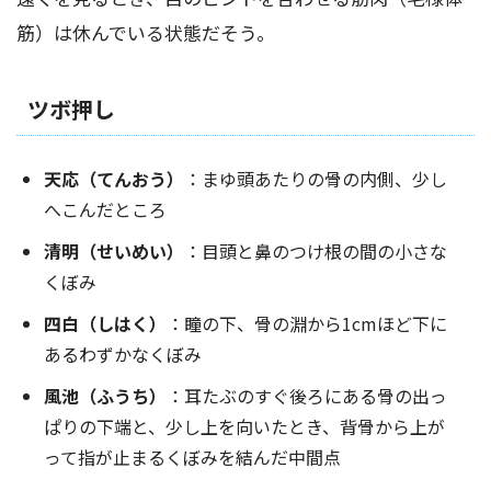
筋）は休んでいる状態だそう。
ツボ押し
天応（てんおう）
：まゆ頭あたりの骨の内側、少し
へこんだところ
清明（せいめい）
：目頭と鼻のつけ根の間の小さな
くぼみ
四白（しはく）
：瞳の下、骨の淵から1cmほど下に
あるわずかなくぼみ
風池（ふうち）
：耳たぶのすぐ後ろにある骨の出っ
ぱりの下端と、少し上を向いたとき、背骨から上が
って指が止まるくぼみを結んだ中間点