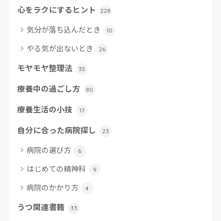
心をラクにするヒント
228
気分が落ち込んだとき
10
やる気が出ないとき
26
モヤモヤ整理法
35
療養中の過ごし方
80
療養生活の小技
17
自分に合った病院探し
23
病院の選び方
6
はじめての精神科
9
病院のかかり方
4
うつ関連書籍
33