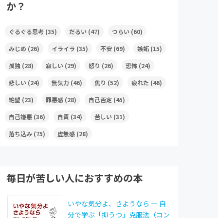
か？
ぐるぐる思考
(35)
だるい
(47)
つらい
(60)
みじめ
(26)
イライラ
(35)
不安
(69)
嫉妬
(15)
孤独
(28)
寂しい
(29)
怒り
(26)
恐怖
(24)
悲しい
(24)
無気力
(46)
焦り
(52)
疲れた
(46)
絶望
(23)
罪悪感
(28)
自己否定
(45)
自己嫌悪
(36)
自責
(34)
苦しい
(31)
落ち込み
(75)
虚無感
(28)
毎日が苦しい人におすすめの本
いやな気分よ、さようなら ― 自
分で学ぶ「抑うつ」克服法（コン