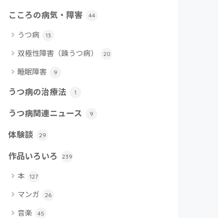
こころの病気・障害
44
うつ病
13
双極性障害（躁うつ病）
20
睡眠障害
9
うつ病の治療法
1
うつ病関連ニュース
9
体験談
29
作品いろいろ
239
本
127
マンガ
26
音楽
45