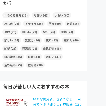
か？
ぐるぐる思考
(35)
だるい
(47)
つらい
(60)
みじめ
(26)
イライラ
(35)
不安
(69)
嫉妬
(15)
孤独
(28)
寂しい
(29)
怒り
(26)
恐怖
(24)
悲しい
(24)
無気力
(46)
焦り
(52)
疲れた
(46)
絶望
(23)
罪悪感
(28)
自己否定
(45)
自己嫌悪
(36)
自責
(34)
苦しい
(31)
落ち込み
(75)
虚無感
(28)
毎日が苦しい人におすすめの本
いやな気分よ、さようなら ― 自
分で学ぶ「抑うつ」克服法（コン