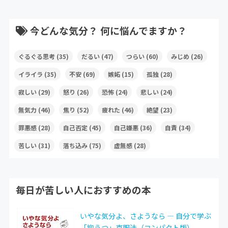
今どんな気分？ 何に悩んでますか？
ぐるぐる思考
(35)
だるい
(47)
つらい
(60)
みじめ
(26)
イライラ
(35)
不安
(69)
嫉妬
(15)
孤独
(28)
寂しい
(29)
怒り
(26)
恐怖
(24)
悲しい
(24)
無気力
(46)
焦り
(52)
疲れた
(46)
絶望
(23)
罪悪感
(28)
自己否定
(45)
自己嫌悪
(36)
自責
(34)
苦しい
(31)
落ち込み
(75)
虚無感
(28)
毎日が苦しい人におすすめの本
いやな気分よ、さようなら ― 自分で学ぶ
「抑うつ」克服法（コンパクト版）