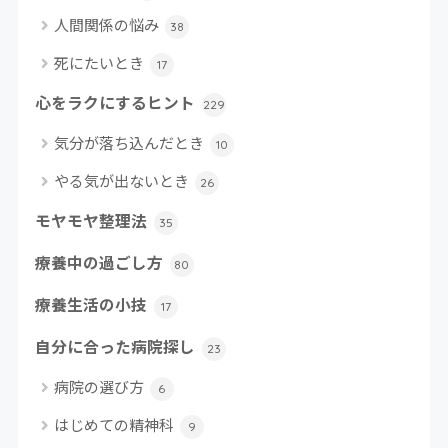
人間関係の悩み
38
死にたいとき
17
心をラクにするヒント
229
気分が落ち込んだとき
10
やる気が出ないとき
26
モヤモヤ整理法
35
療養中の過ごし方
80
療養生活の小技
17
自分に合った病院探し
23
病院の選び方
6
はじめての精神科
9