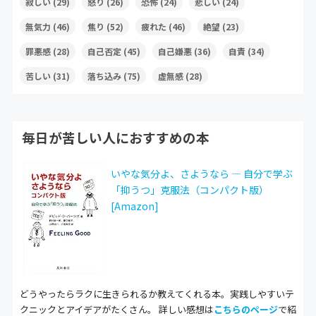
寂しい
(29)
怒り
(26)
恐怖
(24)
悲しい
(24)
無気力
(46)
焦り
(52)
疲れた
(46)
絶望
(23)
罪悪感
(28)
自己否定
(45)
自己嫌悪
(36)
自責
(34)
苦しい
(31)
落ち込み
(75)
虚無感
(28)
毎日が苦しい人におすすめの本
いやな気分よ、さようなら ― 自分で学ぶ
「抑うつ」克服法（コンパクト版）
[Amazon]
どうやったらラクに生きられるか教えてくれる本。実践しやすいテ
クニックとアイデアがたくさん。 詳しい感想は
こちらのページ
で紹