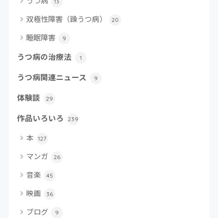
うつ病
13
双極性障害（躁うつ病）
20
睡眠障害
9
うつ病の治療法
1
うつ病関連ニュース
9
体験談
29
作品いろいろ
239
本
127
マンガ
26
音楽
45
映画
36
ブログ
9