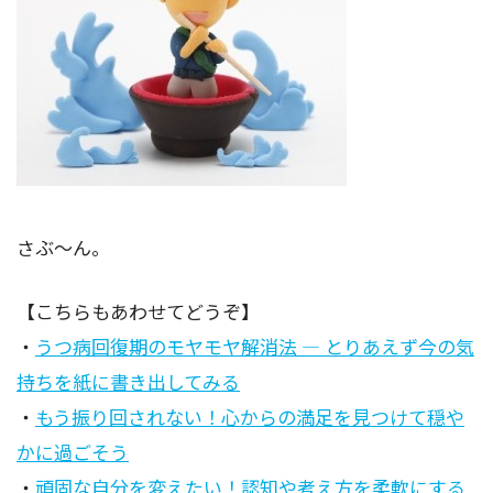
さぶ～ん。
【こちらもあわせてどうぞ】
・
うつ病回復期のモヤモヤ解消法 ― とりあえず今の気
持ちを紙に書き出してみる
・
もう振り回されない！心からの満足を見つけて穏や
かに過ごそう
・
頑固な自分を変えたい！認知や考え方を柔軟にする