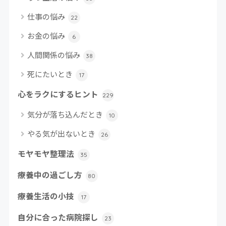
仕事の悩み
22
お金の悩み
6
人間関係の悩み
38
死にたいとき
17
心をラクにするヒント
229
気分が落ち込んだとき
10
やる気が出ないとき
26
モヤモヤ整理法
35
療養中の過ごし方
80
療養生活の小技
17
自分に合った病院探し
23