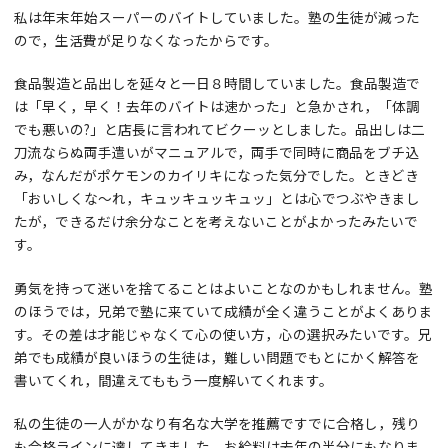
私は年末年始スーパーのバイトしていました。塾の生徒が減った
ので，生活費が足りなくなったからです。
食品製造と品出しを延々と一日８時間していました。食品製造で
は「早く，早く！去年のバイトは速かった」と急かされ，「体調
でも悪いの?」と店長に言われてビクーッとしました。品出しは二
刀流ならぬ両手遣いがマニュアルで，両手で同時に商品をブチ込
み，なんだがポケモンのカイリキになった気分でした。ときどき
「おいしくな～れ，キュッキュッキュッ」とは心でつぶやきまし
たが，できるだけ余分なことを考えないことがよかったみたいで
す。
勇気を持って迷いを捨てることはよいことなのかもしれません。塾
のほうでは，兄弟で塾に来ていて成績が全く違うことがよくありま
す。その差は才能じゃなくて心の使い方，心の選択みたいです。兄
弟でも成績が良いほうの生徒は，難しい問題でもとにかく解答を
書いてくれ，間違えてももう一度解いてくれます。
私の生徒の一人がかなり有名な大学を推薦ですでに合格し，残り
も合格ラインに達してきました。お給料は去年の半分にもなりま