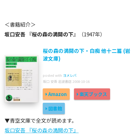
＜書籍紹介＞
坂口安吾 『桜の森の満開の下』
（1947年）
桜の森の満開の下・白痴 他十二篇 (岩
波文庫)
posted with
ヨメレバ
坂口 安吾 岩波書店 2008-10-16
Amazon
楽天ブックス
図書館
▼青空文庫で全文が読めます。
坂口安吾 『桜の森の満開の下』