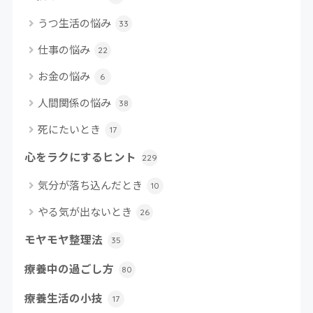
うつ生活の悩み
33
仕事の悩み
22
お金の悩み
6
人間関係の悩み
38
死にたいとき
17
心をラクにするヒント
229
気分が落ち込んだとき
10
やる気が出ないとき
26
モヤモヤ整理法
35
療養中の過ごし方
80
療養生活の小技
17