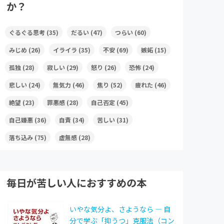
か？
ぐるぐる思考
(35)
だるい
(47)
つらい
(60)
みじめ
(26)
イライラ
(35)
不安
(69)
嫉妬
(15)
孤独
(28)
寂しい
(29)
怒り
(26)
恐怖
(24)
悲しい
(24)
無気力
(46)
焦り
(52)
疲れた
(46)
絶望
(23)
罪悪感
(28)
自己否定
(45)
自己嫌悪
(36)
自責
(34)
苦しい
(31)
落ち込み
(75)
虚無感
(28)
毎日が苦しい人におすすめの本
いやな気分よ、さようなら ― 自
分で学ぶ「抑うつ」克服法（コン