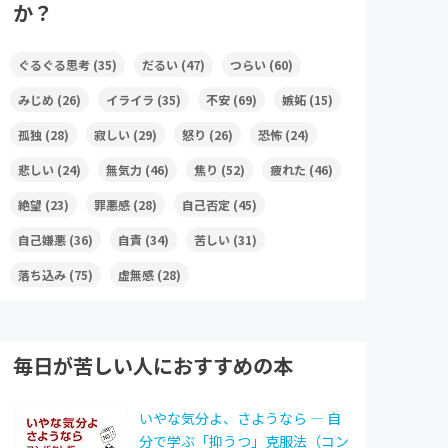
か？
ぐるぐる思考
(35)
だるい
(47)
つらい
(60)
みじめ
(26)
イライラ
(35)
不安
(69)
嫉妬
(15)
孤独
(28)
寂しい
(29)
怒り
(26)
恐怖
(24)
悲しい
(24)
無気力
(46)
焦り
(52)
疲れた
(46)
絶望
(23)
罪悪感
(28)
自己否定
(45)
自己嫌悪
(36)
自責
(34)
苦しい
(31)
落ち込み
(75)
虚無感
(28)
毎日が苦しい人におすすめの本
いやな気分よ、さようなら ― 自
分で学ぶ「抑うつ」克服法（コン