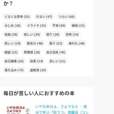
か？
ぐるぐる思考
(35)
だるい
(47)
つらい
(60)
みじめ
(26)
イライラ
(35)
不安
(69)
嫉妬
(15)
孤独
(28)
寂しい
(29)
怒り
(26)
恐怖
(24)
悲しい
(24)
無気力
(46)
焦り
(52)
疲れた
(46)
絶望
(23)
罪悪感
(28)
自己否定
(45)
自己嫌悪
(36)
自責
(34)
苦しい
(31)
落ち込み
(75)
虚無感
(28)
毎日が苦しい人におすすめの本
いやな気分よ、さようなら ― 自
分で学ぶ「抑うつ」克服法（コン