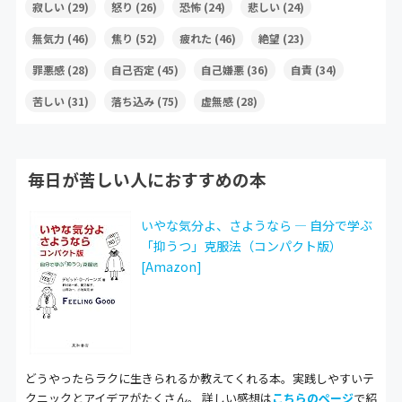
寂しい
(29)
怒り
(26)
恐怖
(24)
悲しい
(24)
無気力
(46)
焦り
(52)
疲れた
(46)
絶望
(23)
罪悪感
(28)
自己否定
(45)
自己嫌悪
(36)
自責
(34)
苦しい
(31)
落ち込み
(75)
虚無感
(28)
毎日が苦しい人におすすめの本
いやな気分よ、さようなら ― 自分で学ぶ
「抑うつ」克服法（コンパクト版）
[Amazon]
どうやったらラクに生きられるか教えてくれる本。実践しやすいテ
クニックとアイデアがたくさん。 詳しい感想は
こちらのページ
で紹