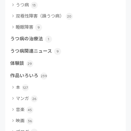
うつ病
13
双極性障害（躁うつ病）
20
睡眠障害
9
うつ病の治療法
1
うつ病関連ニュース
9
体験談
29
作品いろいろ
239
本
127
マンガ
26
音楽
45
映画
36