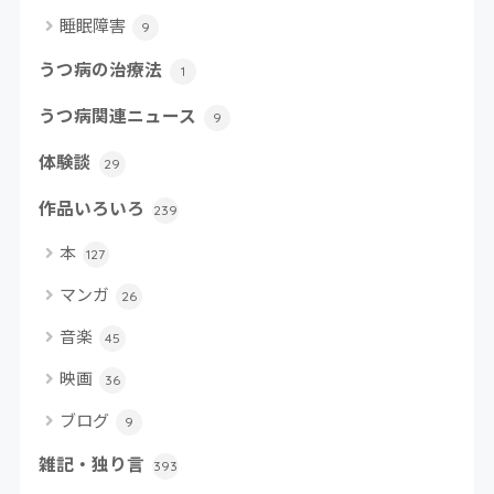
睡眠障害
9
うつ病の治療法
1
うつ病関連ニュース
9
体験談
29
作品いろいろ
239
本
127
マンガ
26
音楽
45
映画
36
ブログ
9
雑記・独り言
393