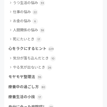
うつ生活の悩み
33
仕事の悩み
22
お金の悩み
6
人間関係の悩み
38
死にたいとき
17
心をラクにするヒント
229
気分が落ち込んだとき
10
やる気が出ないとき
26
モヤモヤ整理法
35
療養中の過ごし方
80
療養生活の小技
17
自分に合った病院探し