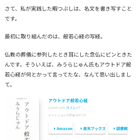
さて、私が実践した暇つぶしは、名文を書き写すこと
です。
最初に取り組んだのは、般若心経の写経。
仏教の葬儀に参列したとき耳にした念仏にピンときた
んです。そういえば、みうらじゅん氏もアウトドア般
若心経が何とかって言ってたな、なんて思い出しまし
て。
アウトドア般若心経
posted with
ヨメレバ
みうら じゅん 幻冬舎 2007-10
Amazon
楽天ブックス
図書館