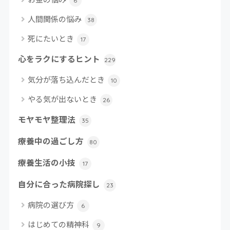
6
人間関係の悩み
38
死にたいとき
17
心をラクにするヒント
229
気分が落ち込んだとき
10
やる気が出ないとき
26
モヤモヤ整理法
35
療養中の過ごし方
80
療養生活の小技
17
自分に合った病院探し
23
病院の選び方
6
はじめての精神科
9