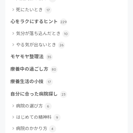
死にたいとき
17
心をラクにするヒント
229
気分が落ち込んだとき
10
やる気が出ないとき
26
モヤモヤ整理法
35
療養中の過ごし方
80
療養生活の小技
17
自分に合った病院探し
23
病院の選び方
6
はじめての精神科
9
病院のかかり方
4