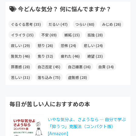
今どんな気分？ 何に悩んでますか？
ぐるぐる思考
(35)
だるい
(47)
つらい
(60)
みじめ
(26)
イライラ
(35)
不安
(69)
嫉妬
(15)
孤独
(28)
寂しい
(29)
怒り
(26)
恐怖
(24)
悲しい
(24)
無気力
(46)
焦り
(52)
疲れた
(46)
絶望
(23)
罪悪感
(28)
自己否定
(45)
自己嫌悪
(36)
自責
(34)
苦しい
(31)
落ち込み
(75)
虚無感
(28)
毎日が苦しい人におすすめの本
いやな気分よ、さようなら ― 自分で学ぶ
「抑うつ」克服法（コンパクト版）
[Amazon]