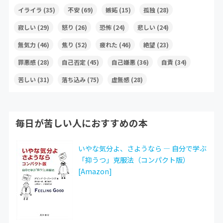
イライラ
(35)
不安
(69)
嫉妬
(15)
孤独
(28)
寂しい
(29)
怒り
(26)
恐怖
(24)
悲しい
(24)
無気力
(46)
焦り
(52)
疲れた
(46)
絶望
(23)
罪悪感
(28)
自己否定
(45)
自己嫌悪
(36)
自責
(34)
苦しい
(31)
落ち込み
(75)
虚無感
(28)
毎日が苦しい人におすすめの本
いやな気分よ、さようなら ― 自分で学ぶ
「抑うつ」克服法（コンパクト版）
[Amazon]