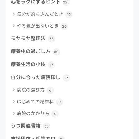
心をラクにするヒント
228
気分が落ち込んだとき
10
やる気が出ないとき
26
モヤモヤ整理法
35
療養中の過ごし方
80
療養生活の小技
17
自分に合った病院探し
23
病院の選び方
6
はじめての精神科
9
病院のかかり方
4
うつ関連書籍
33
支援団体・相談窓口