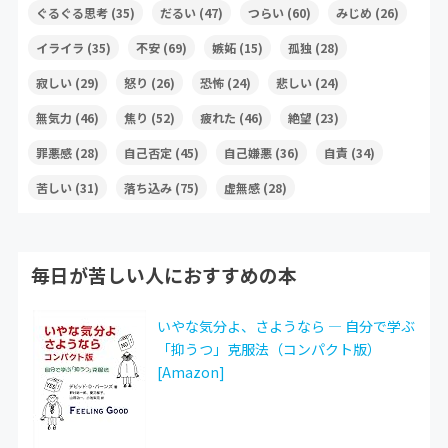
ぐるぐる思考
(35)
だるい
(47)
つらい
(60)
みじめ
(26)
イライラ
(35)
不安
(69)
嫉妬
(15)
孤独
(28)
寂しい
(29)
怒り
(26)
恐怖
(24)
悲しい
(24)
無気力
(46)
焦り
(52)
疲れた
(46)
絶望
(23)
罪悪感
(28)
自己否定
(45)
自己嫌悪
(36)
自責
(34)
苦しい
(31)
落ち込み
(75)
虚無感
(28)
毎日が苦しい人におすすめの本
いやな気分よ、さようなら ― 自分で学ぶ
「抑うつ」克服法（コンパクト版）
[Amazon]